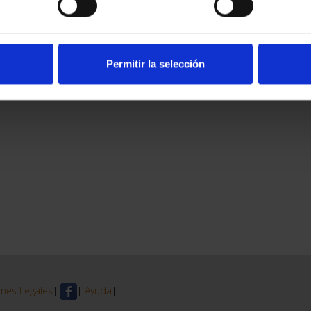
Permitir la selección
nes Legales
|
|
Ayuda
|