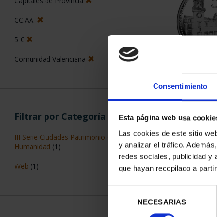
Capitales de Provincia
CC.AA.
5 €
Comunidad Valenciana
CAPITALES 
ALIC
Consentimiento
73,
Filtrar por Categoría
Esta página web usa cookie
Las cookies de este sitio we
III Serie Ciudades Patrimonio de la
y analizar el tráfico. Ademá
Humanidad
(1)
redes sociales, publicidad y
Web
(1)
que hayan recopilado a parti
ORDENAR POR:
Selección
NECESARIAS
de
consentimiento