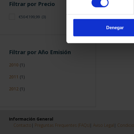
Filtrar por Precio
€50-€199,99
(3)
Denegar
Filtrar por Año Emisión
2010
(1)
2011
(1)
2012
(1)
Información General
Contacto
|
Preguntas Frequentes (FAQs)
|
Aviso Legal
|
Condicio