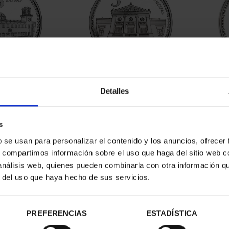
ESPAÑOLAS -
CAPITALES ESPAÑOLAS -
CAP
ANTE
CASTELLON DE LA ...
Detalles
00 €
73,00 €
s
b se usan para personalizar el contenido y los anuncios, ofrecer
s, compartimos información sobre el uso que haga del sitio web 
 análisis web, quienes pueden combinarla con otra información q
r del uso que haya hecho de sus servicios.
PREFERENCIAS
ESTADÍSTICA