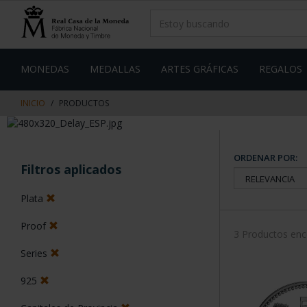
saltar
Saltar
al
al
contenido
men
de
navegacin
MONEDAS
MEDALLAS
ARTES GRÁFICAS
REGALOS
INICIO
PRODUCTOS
ORDENAR POR:
Filtros aplicados
Plata
Proof
3 Productos en
Series
925