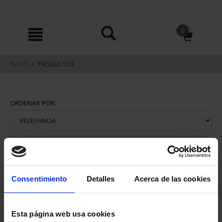
saltar
Saltar
0
al
al
contenido
men
de
navegacin
INICIO
PRODUCTOS
Consentimiento
Detalles
Acerca de las cookies
Esta página web usa cookies