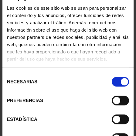
Las cookies de este sitio web se usan para personalizar
el contenido y los anuncios, ofrecer funciones de redes
ORDENAR POR:
sociales y analizar el tráfico. Además, compartimos
información sobre el uso que haga del sitio web con
nuestros partners de redes sociales, publicidad y análisis
web, quienes pueden combinarla con otra información
que les haya proporcionado o que hayan recopilado a
REFINAR
partir del uso que haya hecho de sus servicios.
Selección
1 Productos encontrados
NECESARIAS
de
consentimiento
PREFERENCIAS
ESTADÍSTICA