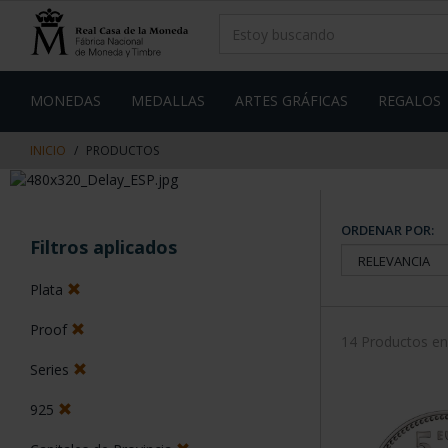
saltar
Saltar
al
al
contenido
men
de
navegacin
MONEDAS
MEDALLAS
ARTES GRÁFICAS
REGALOS
INICIO
PRODUCTOS
ORDENAR POR:
Filtros aplicados
Plata
Proof
14 Productos e
Series
925