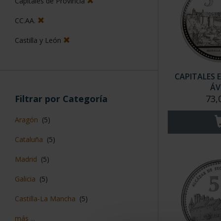
Capitales de Provincia
CC.AA.
Castilla y León
CAPITALES 
ÁV
Filtrar por Categoría
73,
Aragón
(5)
Cataluña
(5)
Madrid
(5)
Galicia
(5)
Castilla-La Mancha
(5)
más ...