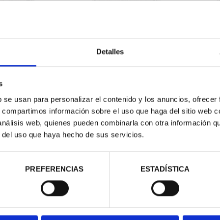
ESPAÑOLAS -
CAPITALES ESPAÑOLAS -
CAP
OVIA
SALAMANCA
Detalles
00 €
73,00 €
s
b se usan para personalizar el contenido y los anuncios, ofrecer
s, compartimos información sobre el uso que haga del sitio web 
 análisis web, quienes pueden combinarla con otra información q
r del uso que haya hecho de sus servicios.
PREFERENCIAS
ESTADÍSTICA
ESPAÑOLAS -
SUSCRIPCIÓN CAPITALES DE
SUSC