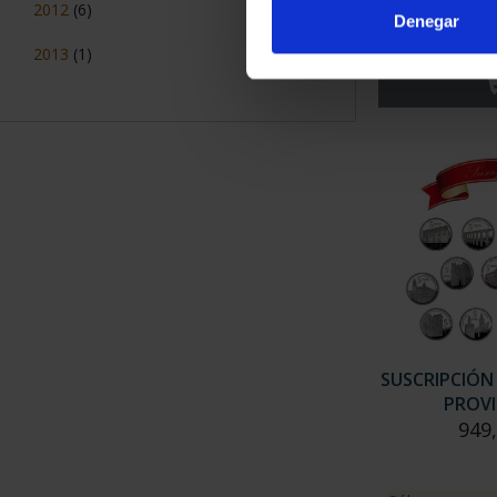
ZA
2012
(6)
Denegar
73,
2013
(1)
SUSCRIPCIÓN
PROVI
949