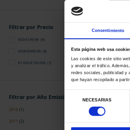
CAPITALES 
SEG
Filtrar por Precio
Consentimiento
73,
€50-€199,99
(9)
Esta página web usa cookie
€500-€999,99
(4)
Las cookies de este sitio we
€1.000-€100.000
(1)
y analizar el tráfico. Ademá
redes sociales, publicidad y
que hayan recopilado a parti
Selección
Filtrar por Año Emisión
NECESARIAS
de
consentimiento
2010
(1)
2011
(2)
CAPITALES 