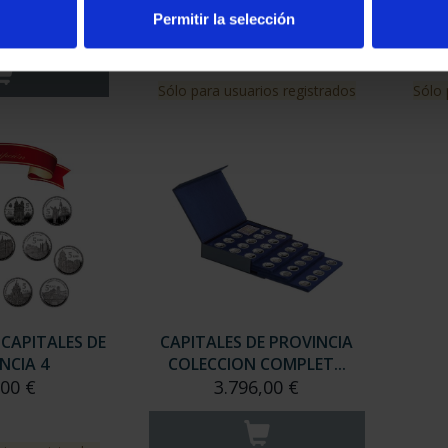
MORA
PROVINCIA 1
Permitir la selección
00 €
949,00 €
Sólo para usuarios registrados
Sólo 
 CAPITALES DE
CAPITALES DE PROVINCIA
NCIA 4
COLECCION COMPLET...
,00 €
3.796,00 €