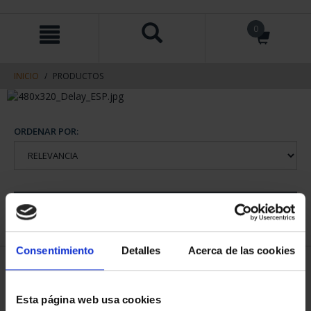
saltar
Saltar
0
al
al
contenido
men
de
navegacin
INICIO
PRODUCTOS
ORDENAR POR:
REFINAR
Consentimiento
Detalles
Acerca de las cookies
1 Productos encontrados
Esta página web usa cookies