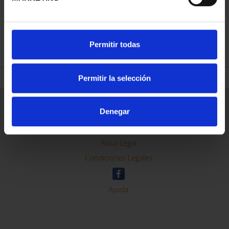
REFINAR
Permitir todas
Permitir la selección
Información General
Denegar
Contacto
Preguntas Frequentes (FAQs)
Aviso Legal
Condiciones Legales
Ayuda