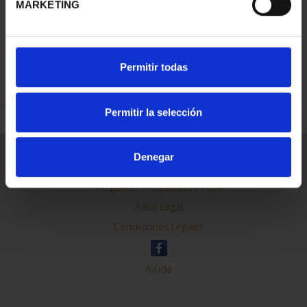
MARKETING
REFINAR
Permitir todas
Permitir la selección
Información General
Denegar
Contacto
Preguntas Frequentes (FAQs)
Aviso Legal
Condiciones Legales
Ayuda