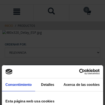
saltar
Saltar
0
al
al
contenido
men
de
navegacin
INICIO
PRODUCTOS
ORDENAR POR:
REFINAR
Consentimiento
Detalles
Acerca de las cookies
1 Productos encontrados
Esta página web usa cookies