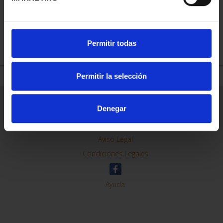
REFINAR
Permitir todas
Permitir la selección
Información General
Denegar
Contacto
Preguntas Frequentes (FAQs)
Aviso Legal
Condiciones Legales
Ayuda