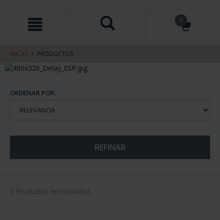
saltar
Saltar
0
al
al
contenido
men
de
navegacin
INICIO
PRODUCTOS
ORDENAR POR:
REFINAR
5 Productos encontrados