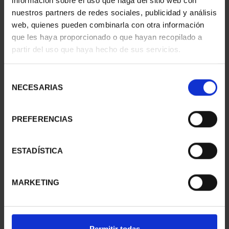
información sobre el uso que haga del sitio web con
nuestros partners de redes sociales, publicidad y análisis
web, quienes pueden combinarla con otra información
que les haya proporcionado o que hayan recopilado a
partir del uso que haya hecho de sus servicios.
CIUDADES PATRIMONIO
CIUDADES PATRIMONIO
III - SEGOVIA
III - SANTIAGO DE CO...
Selección
73,00 €
73,00 €
NECESARIAS
de
consentimiento
PREFERENCIAS
ESTADÍSTICA
MARKETING
Permitir todas