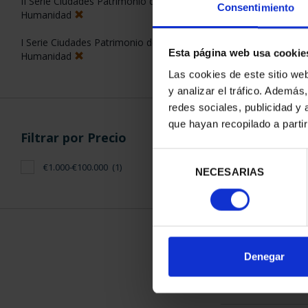
II Serie Ciudades Patrimonio de la
Consentimiento
Humanidad
I Serie Ciudades Patrimonio de la
Esta página web usa cookie
Humanidad
Las cookies de este sitio we
y analizar el tráfico. Ademá
CIUDADES PA
redes sociales, publicidad y
LA HUMANID
que hayan recopilado a parti
Filtrar por Precio
1.095
Selección
€1.000-€100.000
(1)
NECESARIAS
de
consentimiento
ORDENAR POR:
Denegar