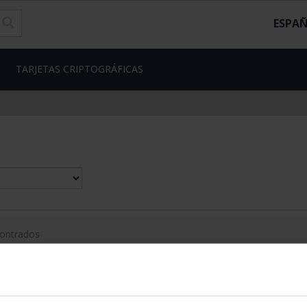
ESPA
TARJETAS CRIPTOGRÁFICAS
contrados