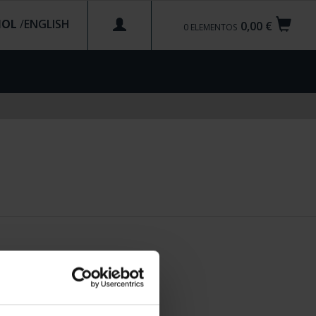
ÑOL
/
0,00 €
0
ELEMENTOS