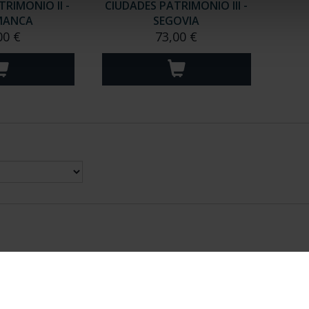
RIMONIO II -
CIUDADES PATRIMONIO III -
MANCA
SEGOVIA
00 €
73,00 €
nes Legales
|
|
Ayuda
|