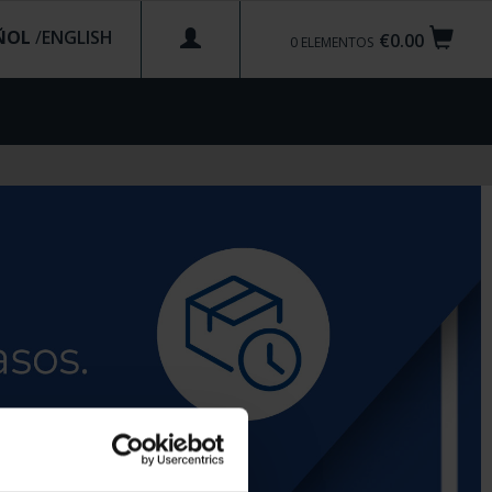
ÑOL
/
€0.00
0
ELEMENTOS