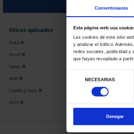
Consentimiento
ORDENAR POR:
Esta página web usa cookie
Filtros aplicados
Las cookies de este sitio we
Plata
y analizar el tráfico. Ademá
redes sociales, publicidad y
Proof
2 Productos en
que hayan recopilado a parti
Series
Selección
Web
NECESARIAS
de
consentimiento
Castilla y León
2015
Denegar