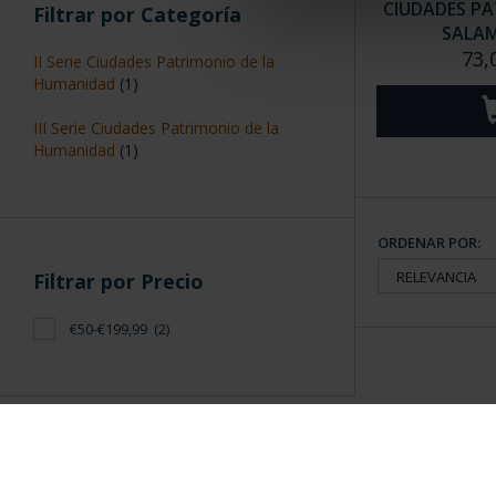
CIUDADES PAT
Filtrar por Categoría
SALA
73,
II Serie Ciudades Patrimonio de la
Humanidad
(1)
III Serie Ciudades Patrimonio de la
Humanidad
(1)
ORDENAR POR:
Filtrar por Precio
€50-€199,99
(2)
Información General
Contacto
|
Preguntas Frequentes (FAQs)
|
Aviso Legal
|
Condicio