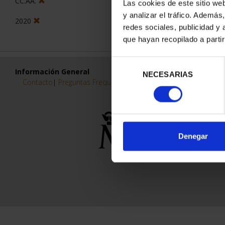
CC.AA.
Las cookies de este sitio we
y analizar el tráfico. Ademá
2020
redes sociales, publicidad y
que hayan recopilado a parti
Selección
Información General
NECESARIAS
de
Contacto
|
Preguntas Frequentes (FAQs)
|
Aviso Legal
|
Condicio
consentimiento
Denegar