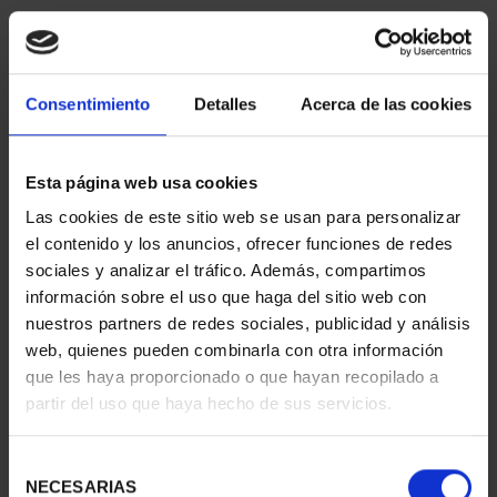
Consentimiento
Detalles
Acerca de las cookies
Esta página web usa cookies
Las cookies de este sitio web se usan para personalizar
CIUDADES PATRIMONIO
CIUDADES PATRIMONIO
el contenido y los anuncios, ofrecer funciones de redes
III - TARRAGONA
III - SEGOVIA
sociales y analizar el tráfico. Además, compartimos
73,00 €
73,00 €
información sobre el uso que haga del sitio web con
nuestros partners de redes sociales, publicidad y análisis
web, quienes pueden combinarla con otra información
que les haya proporcionado o que hayan recopilado a
partir del uso que haya hecho de sus servicios.
Selección
NECESARIAS
de