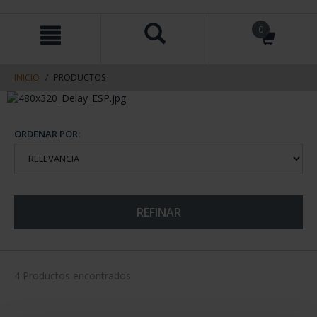
saltar
Saltar
0
al
al
contenido
men
de
navegacin
INICIO
PRODUCTOS
ORDENAR POR:
REFINAR
4 Productos encontrados