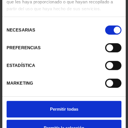
que les haya proporcionado o que hayan recopilado a
SUSCRIPCIÓN
SUSCRIPCIÓN
partir del uso que haya hecho de sus servicios.
CAPITALES DE
CAPITALES DE
PROVINCIA 1
PROVINCIA 2
Selección
949,00 €
949,00 €
NECESARIAS
de
Sólo para usuarios
Sólo para usuarios
consentimiento
registrados
registrados
PREFERENCIAS
ESTADÍSTICA
MARKETING
Permitir todas
SUSCRIPCIÓN
SUSCRIPCIÓN
CAPITALES DE
CAPITALES DE
PROVINCIA 3
PROVINCIA 4
Permitir la selección