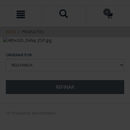
saltar
Saltar
0
al
al
contenido
men
de
navegacin
INICIO
PRODUCTOS
ORDENAR POR:
REFINAR
10 Productos encontrados