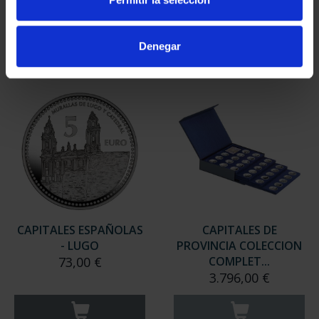
949,00 €
949,00 €
Sólo para usuarios
Sólo para usuarios
Denegar
registrados
registrados
CAPITALES ESPAÑOLAS
CAPITALES DE
- LUGO
PROVINCIA COLECCION
73,00 €
COMPLET...
3.796,00 €