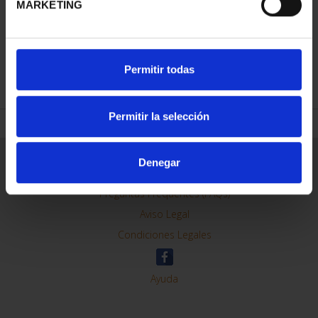
MARKETING
REFINAR
Permitir todas
Permitir la selección
Información General
Denegar
Contacto
Preguntas Frequentes (FAQs)
Aviso Legal
Condiciones Legales
Ayuda