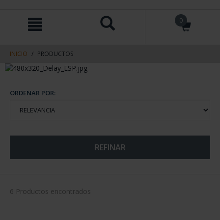
saltar
Saltar
0
al
al
contenido
men
de
navegacin
INICIO
PRODUCTOS
ORDENAR POR:
REFINAR
6 Productos encontrados