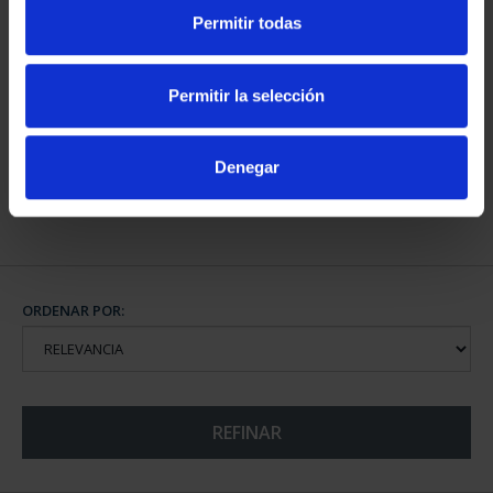
Permitir todas
SUSCRIPCIÓN
CAPITALES DE
CAPITALES DE
PROVINCIA COLECCION
Permitir la selección
PROVINCIA 4
COMPLET...
949,00 €
3.796,00 €
Denegar
Sólo para usuarios
registrados
ORDENAR POR:
REFINAR