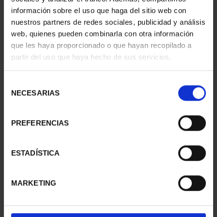
información sobre el uso que haga del sitio web con
nuestros partners de redes sociales, publicidad y análisis
web, quienes pueden combinarla con otra información
que les haya proporcionado o que hayan recopilado a
partir del uso que haya hecho de sus servicios.
SUSCRIPCIÓN
SUSCRIPCIÓN
CAPITALES DE
CAPITALES DE
PROVINCIA 2
PROVINCIA 3
Selección
949,00 €
949,00 €
NECESARIAS
de
consentimiento
Sólo para usuarios
Sólo para usuarios
registrados
registrados
PREFERENCIAS
ESTADÍSTICA
MARKETING