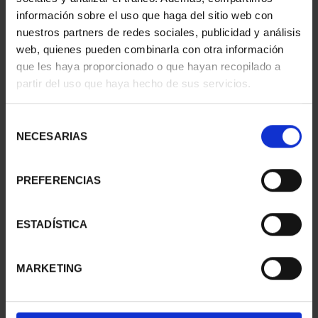
información sobre el uso que haga del sitio web con
nuestros partners de redes sociales, publicidad y análisis
web, quienes pueden combinarla con otra información
SUSCRIPCIÓN
SUSCRIPCIÓN
que les haya proporcionado o que hayan recopilado a
CAPITALES DE
CAPITALES DE
partir del uso que haya hecho de sus servicios.
PROVINCIA 1
PROVINCIA 2
949,00 €
949,00 €
Selección
Sólo para usuarios
Sólo para usuarios
NECESARIAS
de
registrados
registrados
consentimiento
PREFERENCIAS
ESTADÍSTICA
MARKETING