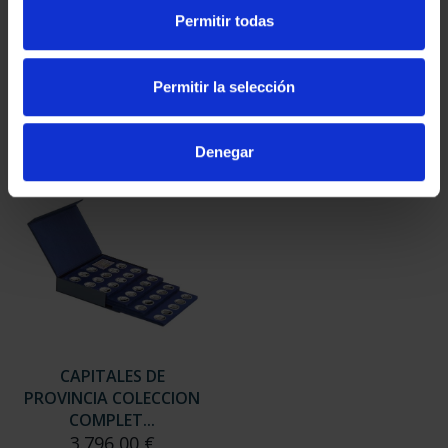
SUSCRIPCIÓN
SUSCRIPCIÓN
Permitir todas
CAPITALES DE
CAPITALES DE
PROVINCIA 3
PROVINCIA 4
949,00 €
949,00 €
Permitir la selección
Sólo para usuarios
Sólo para usuarios
registrados
registrados
Denegar
CAPITALES DE
PROVINCIA COLECCION
COMPLET...
3.796,00 €