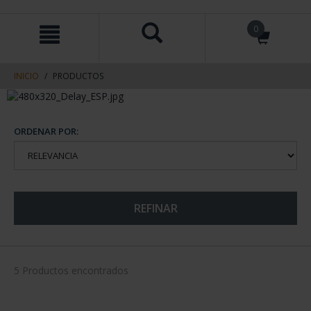
saltar
Saltar
0
al
al
contenido
men
de
navegacin
INICIO
PRODUCTOS
ORDENAR POR:
REFINAR
5 Productos encontrados