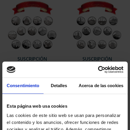
SUSCRIPCIÓN
SUSCRIPCIÓN
CAPITALES DE
CAPITALES DE
PROVINCIA 1
PROVINCIA 2
949,00 €
949,00 €
Consentimiento
Detalles
Acerca de las cookies
Sólo para usuarios
Sólo para usuarios
registrados
registrados
Esta página web usa cookies
Las cookies de este sitio web se usan para personalizar
el contenido y los anuncios, ofrecer funciones de redes
sociales y analizar el tráfico. Además, compartimos