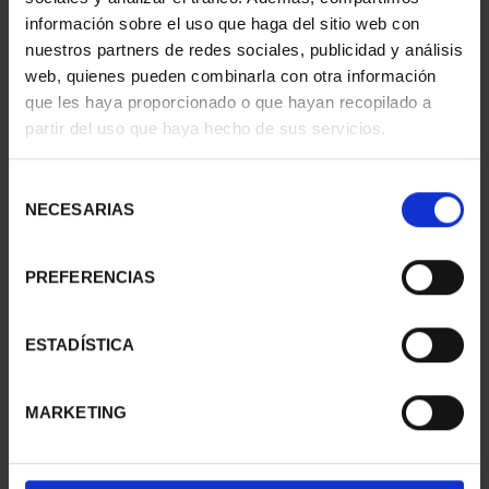
información sobre el uso que haga del sitio web con
nuestros partners de redes sociales, publicidad y análisis
web, quienes pueden combinarla con otra información
que les haya proporcionado o que hayan recopilado a
partir del uso que haya hecho de sus servicios.
SUSCRIPCIÓN
SUSCRIPCIÓN
CAPITALES DE
CAPITALES DE
PROVINCIA 3
PROVINCIA 4
Selección
949,00 €
949,00 €
NECESARIAS
de
consentimiento
Sólo para usuarios
Sólo para usuarios
registrados
registrados
PREFERENCIAS
ESTADÍSTICA
MARKETING