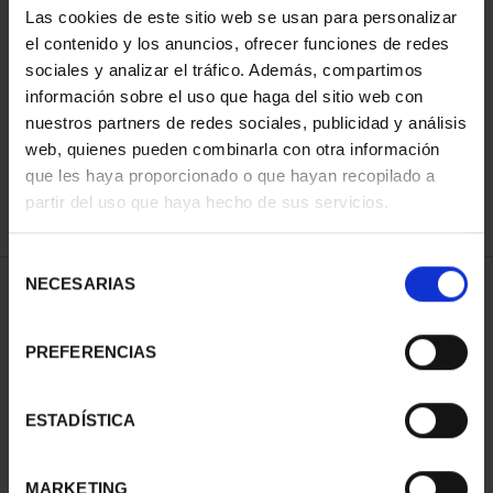
Las cookies de este sitio web se usan para personalizar
el contenido y los anuncios, ofrecer funciones de redes
sociales y analizar el tráfico. Además, compartimos
ORDENAR POR:
información sobre el uso que haga del sitio web con
nuestros partners de redes sociales, publicidad y análisis
web, quienes pueden combinarla con otra información
que les haya proporcionado o que hayan recopilado a
REFINAR
partir del uso que haya hecho de sus servicios.
Selección
NECESARIAS
de
2 Productos encontrados
consentimiento
PREFERENCIAS
ESTADÍSTICA
MARKETING