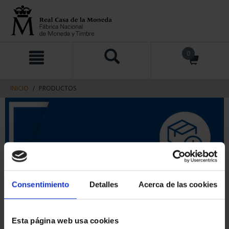
saltar
Saltar
0
al
al
contenido
men
de
navegacin
INICIO
PRODUCTOS
Consentimiento
Detalles
Acerca de las cookies
Esta página web usa cookies