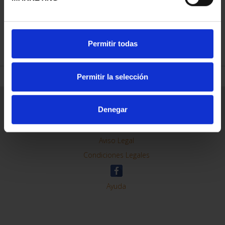
REFINAR
Permitir todas
Permitir la selección
Información General
Denegar
Contacto
Preguntas Frequentes (FAQs)
Aviso Legal
Condiciones Legales
Ayuda