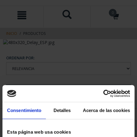
saltar
Saltar
0
al
al
contenido
men
de
navegacin
INICIO
PRODUCTOS
ORDENAR POR:
REFINAR
Consentimiento
Detalles
Acerca de las cookies
1 Productos encontrados
Esta página web usa cookies