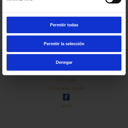
REFINAR
Permitir todas
Permitir la selección
Información General
Denegar
Contacto
Preguntas Frequentes (FAQs)
Aviso Legal
Condiciones Legales
Ayuda