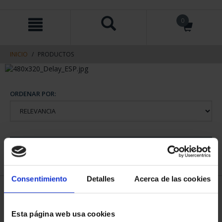
saltar
Saltar
0
al
al
contenido
men
de
navegacin
INICIO
PRODUCTOS
ORDENAR POR:
REFINAR
Consentimiento
Detalles
Acerca de las cookies
2 Productos encontrados
Esta página web usa cookies