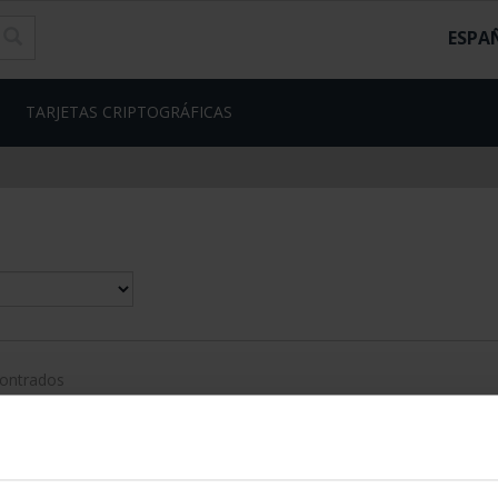
ESPA
TARJETAS CRIPTOGRÁFICAS
contrados