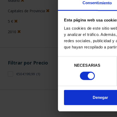
Madrid
Consentimiento
Capitales de Provincia
Esta página web usa cookie
5 €
Las cookies de este sitio we
2010
y analizar el tráfico. Ademá
CAPITALES 
redes sociales, publicidad y
MAD
que hayan recopilado a parti
73,
Selección
Filtrar por Precio
NECESARIAS
de
consentimiento
€50-€199,99
(1)
ORDENAR POR:
Denegar