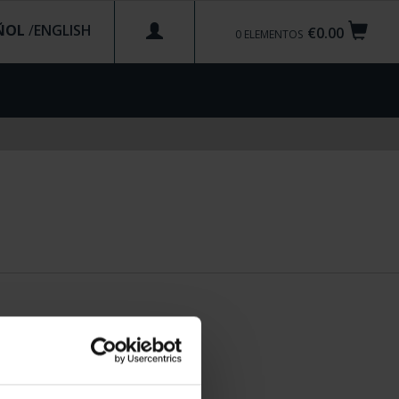
ÑOL
/
€0.00
0
ELEMENTOS