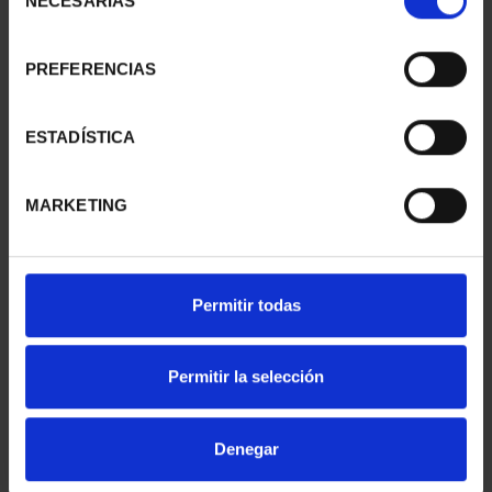
NECESARIAS
de
consentimiento
PREFERENCIAS
SUSCRIPCIÓN
SUSCRIPCIÓN
CAPITALES DE
CAPITALES DE
PROVINCIA 1
PROVINCIA 2
ESTADÍSTICA
949,00 €
949,00 €
Sólo para usuarios
Sólo para usuarios
MARKETING
registrados
registrados
Permitir todas
Permitir la selección
Denegar