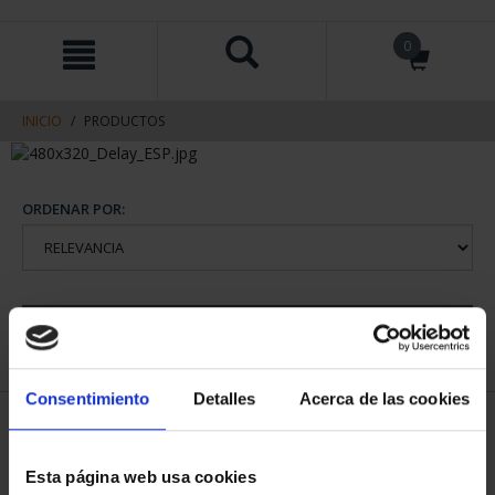
saltar
Saltar
0
al
al
contenido
men
de
navegacin
INICIO
PRODUCTOS
ORDENAR POR:
REFINAR
Consentimiento
Detalles
Acerca de las cookies
1 Productos encontrados
Esta página web usa cookies