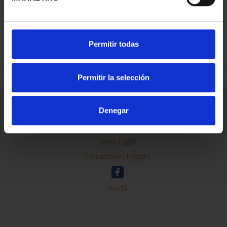
REFINAR
Permitir todas
Permitir la selección
Información General
Denegar
Contacto
Preguntas Frequentes (FAQs)
Aviso Legal
Condiciones Legales
Ayuda