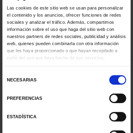
Las cookies de este sitio web se usan para personalizar
el contenido y los anuncios, ofrecer funciones de redes
ORDENAR POR:
sociales y analizar el tráfico. Además, compartimos
información sobre el uso que haga del sitio web con
nuestros partners de redes sociales, publicidad y análisis
web, quienes pueden combinarla con otra información
que les haya proporcionado o que hayan recopilado a
REFINAR
partir del uso que haya hecho de sus servicios.
Selección
1 Productos encontrados
NECESARIAS
de
consentimiento
PREFERENCIAS
ESTADÍSTICA