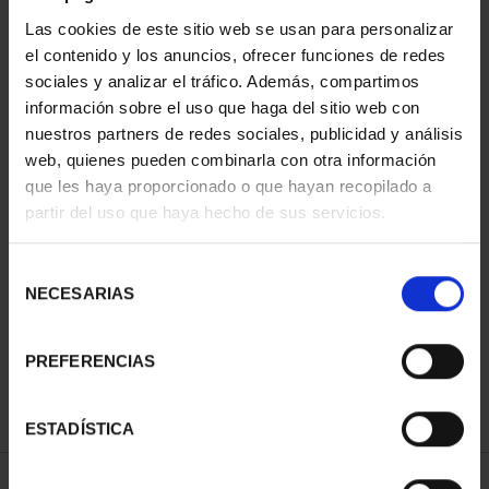
ORDENAR POR:
Las cookies de este sitio web se usan para personalizar
el contenido y los anuncios, ofrecer funciones de redes
sociales y analizar el tráfico. Además, compartimos
información sobre el uso que haga del sitio web con
nuestros partners de redes sociales, publicidad y análisis
REFINAR
web, quienes pueden combinarla con otra información
que les haya proporcionado o que hayan recopilado a
partir del uso que haya hecho de sus servicios.
1 Productos encontrados
Selección
NECESARIAS
de
consentimiento
PREFERENCIAS
ESTADÍSTICA