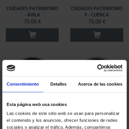
CIUDADES PATRIMONIO
CIUDADES PATRIMONIO
- ÁVILA
II - CUENCA
73,00 €
73,00 €
Consentimiento
Detalles
Acerca de las cookies
Esta página web usa cookies
CIUDADES PATRIMONIO
CIUDADES PATRIMONIO
Las cookies de este sitio web se usan para personalizar
II- IBIZA
II- MÉRIDA
el contenido y los anuncios, ofrecer funciones de redes
73,00 €
73,00 €
sociales y analizar el tráfico. Además, compartimos