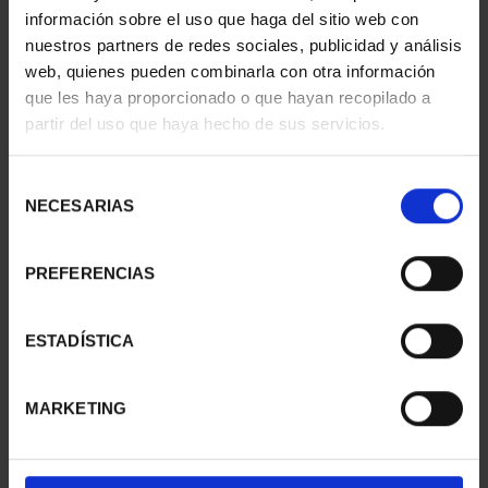
información sobre el uso que haga del sitio web con
nuestros partners de redes sociales, publicidad y análisis
web, quienes pueden combinarla con otra información
que les haya proporcionado o que hayan recopilado a
partir del uso que haya hecho de sus servicios.
Selección
NECESARIAS
de
consentimiento
PREFERENCIAS
CIUDADES PATRIMONIO
CIUDADES PATRIMONIO
ESTADÍSTICA
II - LA LAGUNA
II - SALAMANCA
73,00 €
73,00 €
MARKETING