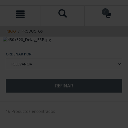
saltar
Saltar
0
al
al
contenido
men
de
navegacin
INICIO
PRODUCTOS
ORDENAR POR:
REFINAR
16 Productos encontrados