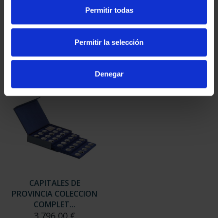
SUSCRIPCIÓN
SUSCRIPCIÓN
Permitir todas
CAPITALES DE
CAPITALES DE
PROVINCIA 3
PROVINCIA 4
949,00 €
949,00 €
Permitir la selección
Sólo para usuarios
Sólo para usuarios
registrados
registrados
Denegar
CAPITALES DE
PROVINCIA COLECCION
COMPLET...
3.796,00 €