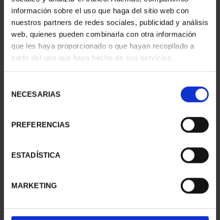
información sobre el uso que haga del sitio web con
nuestros partners de redes sociales, publicidad y análisis
web, quienes pueden combinarla con otra información
SUSCRIPCIÓN
SUSCRIPCIÓN
que les haya proporcionado o que hayan recopilado a
CAPITALES DE
CAPITALES DE
partir del uso que haya hecho de sus servicios.
PROVINCIA 1
PROVINCIA 2
949,00 €
949,00 €
Selección
Sólo para usuarios
Sólo para usuarios
NECESARIAS
de
registrados
registrados
consentimiento
PREFERENCIAS
ESTADÍSTICA
MARKETING