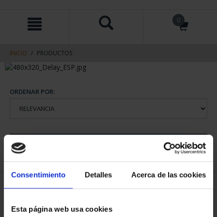
saltar
Saltar
0
al
al
contenido
men
de
navegacin
INICIO
PRODUCTOS
ORDENAR POR:
REFINAR
Consentimiento
Detalles
Acerca de las cookies
2 Productos encontrados
Esta página web usa cookies