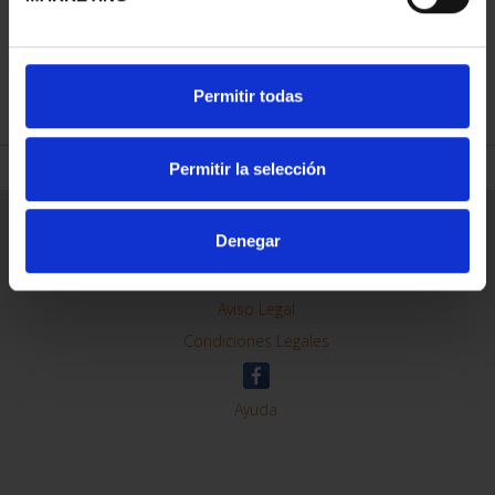
REFINAR
Permitir todas
Permitir la selección
Información General
Denegar
Contacto
Preguntas Frequentes (FAQs)
Aviso Legal
Condiciones Legales
Ayuda