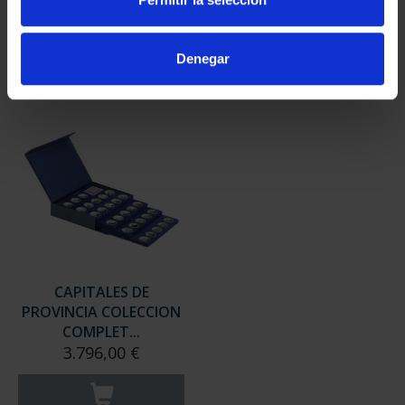
949,00 €
949,00 €
Sólo para usuarios
Sólo para usuarios
Denegar
registrados
registrados
CAPITALES DE
PROVINCIA COLECCION
COMPLET...
3.796,00 €