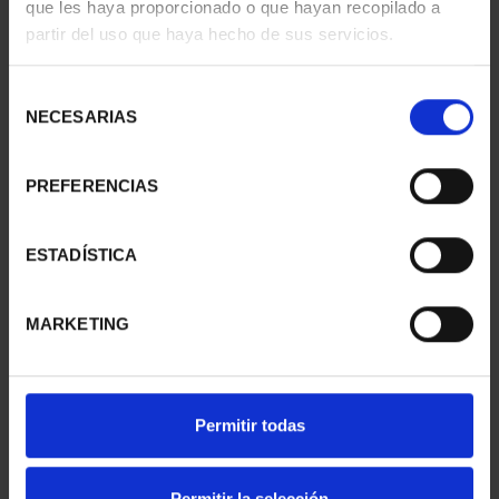
que les haya proporcionado o que hayan recopilado a
SUSCRIPCIÓN
SUSCRIPCIÓN
partir del uso que haya hecho de sus servicios.
CAPITALES DE
CAPITALES DE
PROVINCIA 1
PROVINCIA 2
Selección
949,00 €
949,00 €
NECESARIAS
de
Sólo para usuarios
Sólo para usuarios
consentimiento
registrados
registrados
PREFERENCIAS
ESTADÍSTICA
MARKETING
Permitir todas
SUSCRIPCIÓN
SUSCRIPCIÓN
CAPITALES DE
CAPITALES DE
PROVINCIA 3
PROVINCIA 4
Permitir la selección