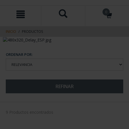
saltar
Saltar
0
al
al
contenido
men
de
navegacin
INICIO
PRODUCTOS
ORDENAR POR:
REFINAR
9 Productos encontrados