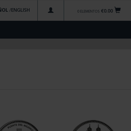
ÑOL
/
€0.00
0
ELEMENTOS