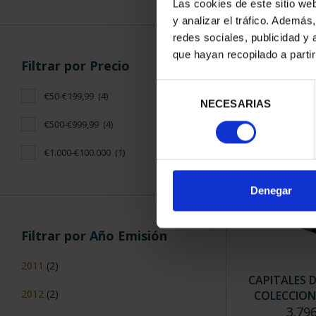
Las cookies de este sitio we
y analizar el tráfico. Ademá
redes sociales, publicidad y
SUSCRIPCIÓN
que hayan recopilado a parti
PROVI
Filtrar por Precio
949
Selección
€50-€199,99
(4)
Sólo para usua
NECESARIAS
de
consentimiento
€500-€999,99
(4)
€1.000-€100.000
(1)
Denegar
Filtrar por Año Emisión
2011
(2)
CAPITALES 
2012
(2)
COLECCION
3.79