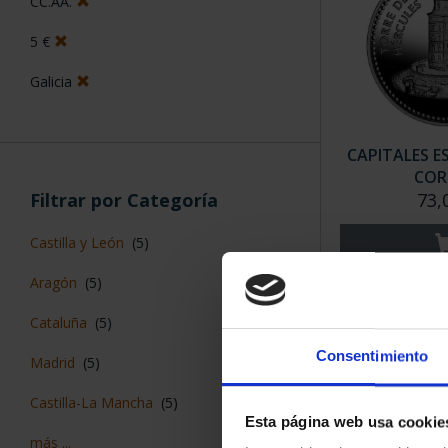
CC.AA.
5 €
Galicia
CAPITALES E
COR
Filtrar por Categoría
73,
Castilla y León
(5)
Aragón
(5)
Cataluña
(5)
Consentimiento
Madrid
(5)
Castilla-La Mancha
(5)
Esta página web usa cookie
más ...