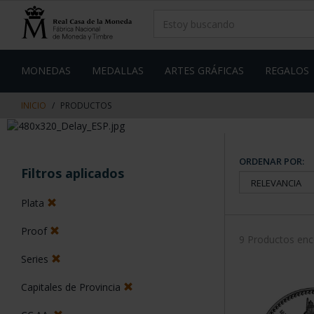
saltar
Saltar
al
al
contenido
men
de
navegacin
MONEDAS
MEDALLAS
ARTES GRÁFICAS
REGALOS
INICIO
PRODUCTOS
ORDENAR POR:
Filtros aplicados
Plata
Proof
9 Productos en
Series
Capitales de Provincia