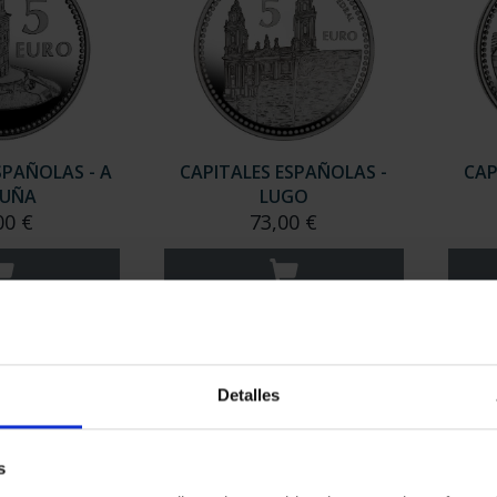
SPAÑOLAS - A
CAPITALES ESPAÑOLAS -
CAP
UÑA
LUGO
00 €
73,00 €
Detalles
s