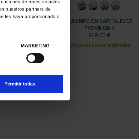
 funciones de redes sociales
con nuestros partners de
ue les haya proporcionado o
RIPCIÓN CAPITALES DE
SUSCRIPCIÓN CAPITALES DE
PROVINCIA 3
PROVINCIA 4
949,00 €
949,00 €
para usuarios registrados
Sólo para usuarios registrados
MARKETING
Permitir todas