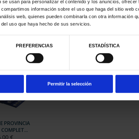
b se usan para personalizar el contenido y los anuncios, ofrecer
s, compartimos información sobre el uso que haga del sitio web 
 análisis web, quienes pueden combinarla con otra información q
 CAPITALES DE
SUSCRIPCIÓN CAPITALES DE
SUSC
r del uso que haya hecho de sus servicios.
NCIA 1
PROVINCIA 2
,00 €
949,00 €
rios registrados
Sólo para usuarios registrados
Sólo 
PREFERENCIAS
ESTADÍSTICA
Permitir la selección
DE PROVINCIA
 COMPLET...
6,00 €