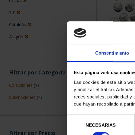
CC.AA.
5 €
Cataluña
Aragón
SUSCRIPCIÓN 
PROVI
Consentimiento
949,
Sólo para usuar
Filtrar por Categoría
Esta página web usa cookie
Las cookies de este sitio we
Colecciones
(1)
y analizar el tráfico. Ademá
Suscripciones
(4)
redes sociales, publicidad y
que hayan recopilado a parti
Selección
NECESARIAS
de
Filtrar por Precio
consentimiento