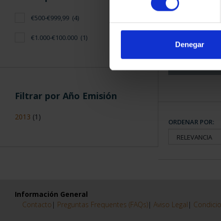
CAPITALES 
€500-€999,99
(4)
COLECCION
€1.000-€100.000
(1)
3.79
Denegar
Filtrar por Año Emisión
2013
(1)
ORDENAR POR:
Información General
Contacto
|
Preguntas Frequentes (FAQs)
|
Aviso Legal
|
Condicio