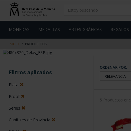
saltar
Saltar
al
al
contenido
men
de
navegacin
MONEDAS
MEDALLAS
ARTES GRÁFICAS
REGALOS
INICIO
PRODUCTOS
ORDENAR POR:
Filtros aplicados
Plata
Proof
5 Productos en
Series
Capitales de Provincia