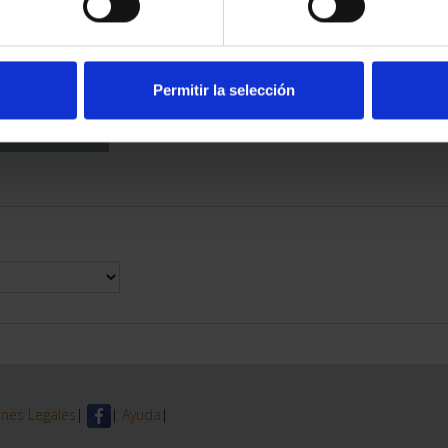
DE PROVINCIA
 COMPLET...
6,00 €
Permitir la selección
nes Legales
|
|
Ayuda
|