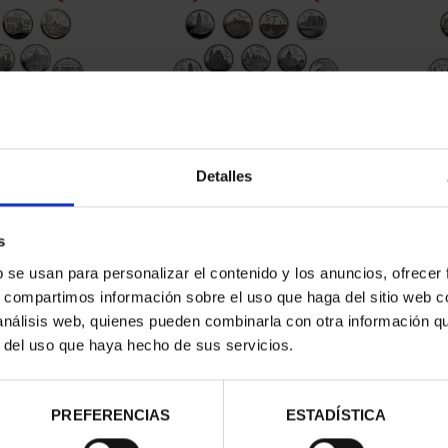
CAPITALES DE
SUSCRIPCIÓN CAPITALES DE
SUSC
NCIA 1
PROVINCIA 2
Detalles
00 €
949,00 €
ios registrados
Sólo para usuarios registrados
Sólo 
s
b se usan para personalizar el contenido y los anuncios, ofrecer
s, compartimos información sobre el uso que haga del sitio web 
 análisis web, quienes pueden combinarla con otra información q
r del uso que haya hecho de sus servicios.
PREFERENCIAS
ESTADÍSTICA