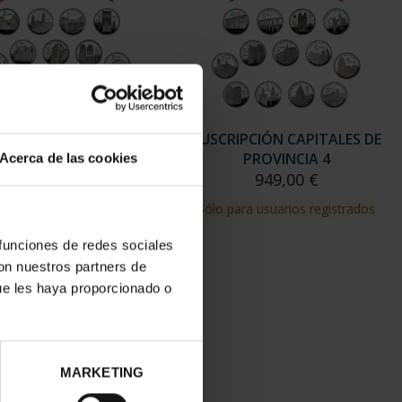
RIPCIÓN CAPITALES DE
SUSCRIPCIÓN CAPITALES DE
PROVINCIA 3
PROVINCIA 4
Acerca de las cookies
949,00 €
949,00 €
para usuarios registrados
Sólo para usuarios registrados
 funciones de redes sociales
con nuestros partners de
ue les haya proporcionado o
MARKETING