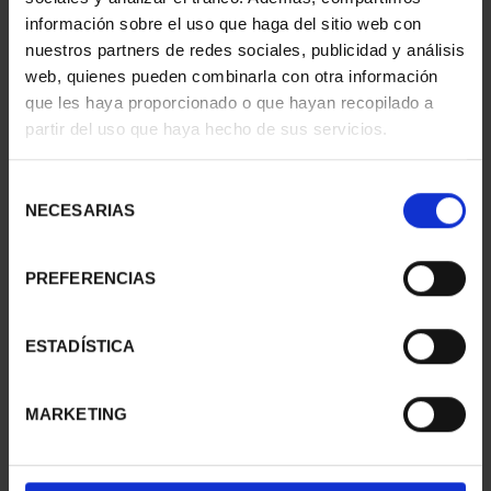
información sobre el uso que haga del sitio web con
nuestros partners de redes sociales, publicidad y análisis
web, quienes pueden combinarla con otra información
SUSCRIPCIÓN
SUSCRIPCIÓN
que les haya proporcionado o que hayan recopilado a
CAPITALES DE
CAPITALES DE
partir del uso que haya hecho de sus servicios.
PROVINCIA 1
PROVINCIA 2
949,00 €
949,00 €
Selección
Sólo para usuarios
Sólo para usuarios
NECESARIAS
de
registrados
registrados
consentimiento
PREFERENCIAS
ESTADÍSTICA
MARKETING