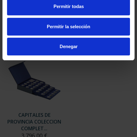
SUSCRIPCIÓN
SUSCRIPCIÓN
Permitir todas
CAPITALES DE
CAPITALES DE
PROVINCIA 3
PROVINCIA 4
949,00 €
949,00 €
Permitir la selección
Sólo para usuarios
Sólo para usuarios
registrados
registrados
Denegar
CAPITALES DE
PROVINCIA COLECCION
COMPLET...
3.796,00 €