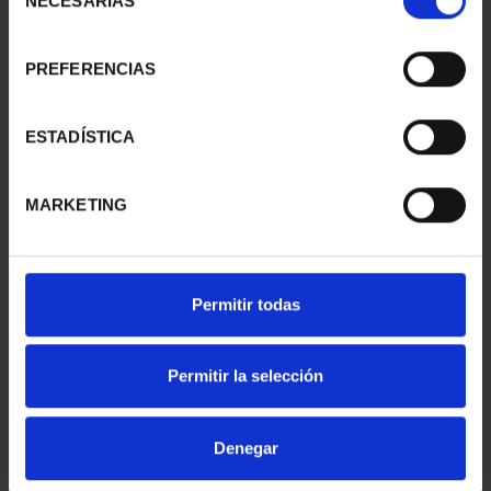
NECESARIAS
de
consentimiento
PREFERENCIAS
SUSCRIPCIÓN
SUSCRIPCIÓN
CAPITALES DE
CAPITALES DE
PROVINCIA 1
PROVINCIA 2
ESTADÍSTICA
949,00 €
949,00 €
Sólo para usuarios
Sólo para usuarios
MARKETING
registrados
registrados
Permitir todas
Permitir la selección
Denegar