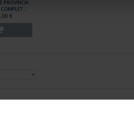
E PROVINCIA
COMPLET...
,00 €
nes Legales
|
|
Ayuda
|