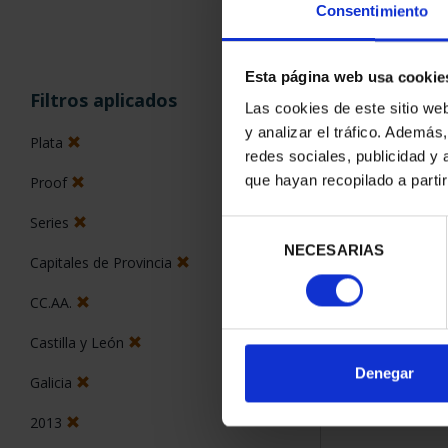
Consentimiento
Esta página web usa cookie
ORDENAR POR:
Filtros aplicados
Las cookies de este sitio we
y analizar el tráfico. Ademá
Plata
redes sociales, publicidad y
que hayan recopilado a parti
Proof
1 Productos en
Series
Selección
NECESARIAS
de
Capitales de Provincia
consentimiento
CC.AA.
Castilla y León
Denegar
Galicia
2013