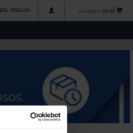
ÑOL
/
€0.00
0
ELEMENTOS