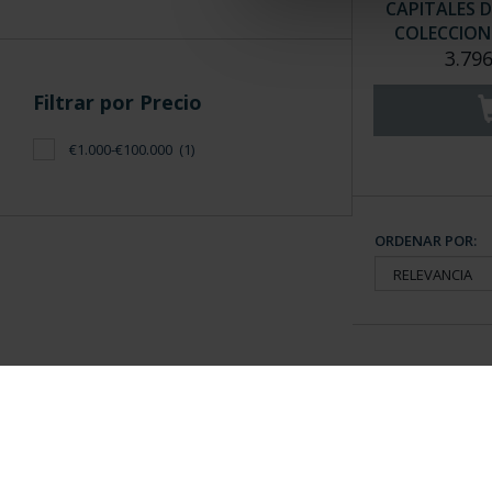
CAPITALES D
COLECCION 
3.796
Filtrar por Precio
€1.000-€100.000
(1)
ORDENAR POR:
Información General
Contacto
|
Preguntas Frequentes (FAQs)
|
Aviso Legal
|
Condicio