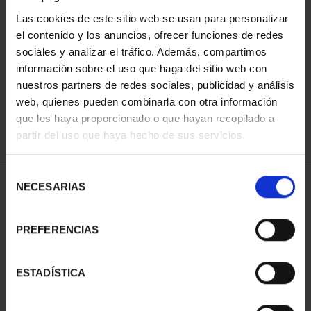
Las cookies de este sitio web se usan para personalizar
el contenido y los anuncios, ofrecer funciones de redes
ORDENAR POR:
sociales y analizar el tráfico. Además, compartimos
información sobre el uso que haga del sitio web con
nuestros partners de redes sociales, publicidad y análisis
web, quienes pueden combinarla con otra información
que les haya proporcionado o que hayan recopilado a
REFINAR
partir del uso que haya hecho de sus servicios.
Selección
1 Productos encontrados
NECESARIAS
de
consentimiento
PREFERENCIAS
ESTADÍSTICA