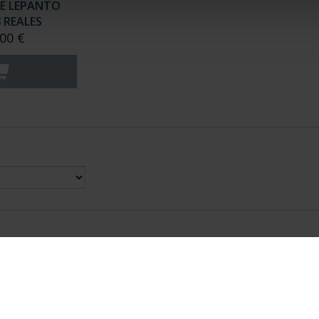
E LEPANTO
8 REALES
00 €
nes Legales
|
|
Ayuda
|