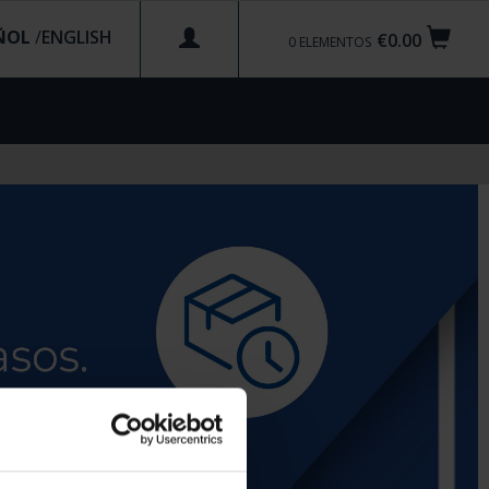
ÑOL
/
€0.00
0
ELEMENTOS