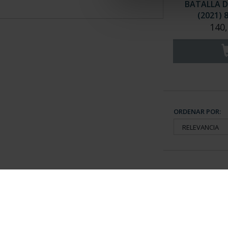
BATALLA D
(2021) 
140,
ORDENAR POR:
Información General
Contacto
|
Preguntas Frequentes (FAQs)
|
Aviso Legal
|
Condicio