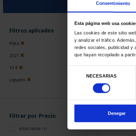
Consentimiento
Esta página web usa cookie
ORDENAR POR:
Filtros aplicados
Las cookies de este sitio we
y analizar el tráfico. Ademá
Plata
redes sociales, publicidad y
que hayan recopilado a parti
2021
1 Productos en
10 €
Selección
NECESARIAS
de
Lepanto
consentimiento
Denegar
Filtrar por Precio
€50-€199,99
(1)