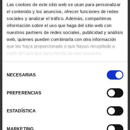
Las cookies de este sitio web se usan para personalizar
el contenido y los anuncios, ofrecer funciones de redes
sociales y analizar el tráfico. Además, compartimos
ORDENAR POR:
información sobre el uso que haga del sitio web con
nuestros partners de redes sociales, publicidad y análisis
web, quienes pueden combinarla con otra información
que les haya proporcionado o que hayan recopilado a
REFINAR
partir del uso que haya hecho de sus servicios.
Selección
NECESARIAS
de
1 Productos encontrados
consentimiento
PREFERENCIAS
ESTADÍSTICA
MARKETING