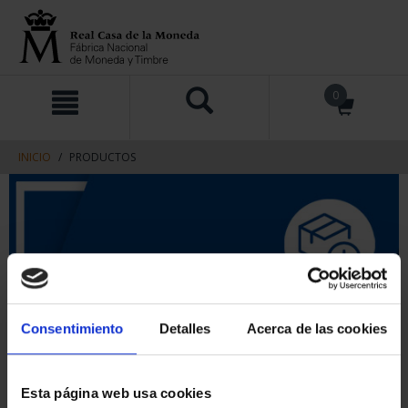
saltar
Saltar
0
al
al
contenido
men
de
navegacin
INICIO
PRODUCTOS
Consentimiento
Detalles
Acerca de las cookies
Esta página web usa cookies