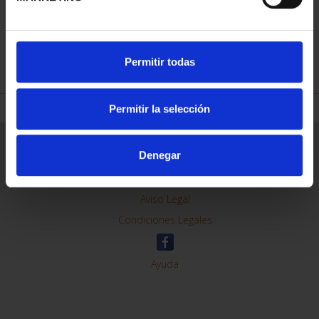
REFINAR
Permitir todas
Permitir la selección
Información General
Denegar
Contacto
Preguntas Frequentes (FAQs)
Aviso Legal
Condiciones Legales
Ayuda