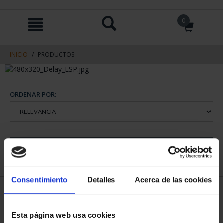
saltar
Saltar
0
al
al
contenido
men
de
navegacin
INICIO
PRODUCTOS
ORDENAR POR:
REFINAR
Consentimiento
Detalles
Acerca de las cookies
1 Productos encontrados
Esta página web usa cookies