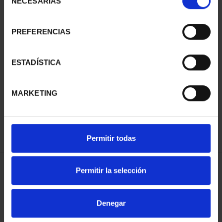
NECESARIAS
de
consentimiento
PREFERENCIAS
ESTADÍSTICA
CIUDADES PATRIMONIO
- ÁVILA
73,00 €
MARKETING
Permitir todas
Permitir la selección
ORDENAR POR:
Denegar