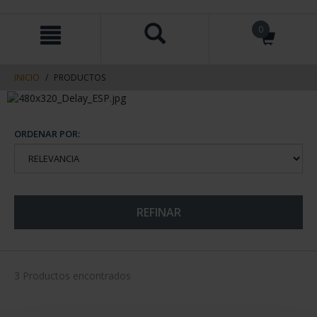
saltar
Saltar
0
al
al
contenido
men
de
navegacin
INICIO
PRODUCTOS
ORDENAR POR:
REFINAR
3 Productos encontrados