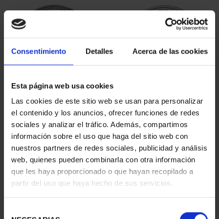
Consentimiento
Detalles
Acerca de las cookies
Esta página web usa cookies
PATRIMONIO
CIUDADES PATRIMONIO
Las cookies de este sitio web se usan para personalizar
NACIONAL II - PALACIO
- ALCALÁ DE HENARES
el contenido y los anuncios, ofrecer funciones de redes
REAL DE...
73,00 €
sociales y analizar el tráfico. Además, compartimos
73,00 €
información sobre el uso que haga del sitio web con
nuestros partners de redes sociales, publicidad y análisis
web, quienes pueden combinarla con otra información
que les haya proporcionado o que hayan recopilado a
partir del uso que haya hecho de sus servicios.
Selección