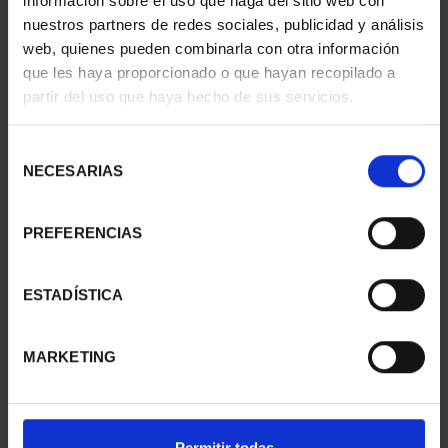
información sobre el uso que haga del sitio web con
nuestros partners de redes sociales, publicidad y análisis
web, quienes pueden combinarla con otra información
que les haya proporcionado o que hayan recopilado a
CIUDADES PATRIMONIO
CIUDADES PATRIMONIO
partir del uso que haya hecho de sus servicios.
- CÁCERES
- ALCALÁ DE HENARES
73,00 €
73,00 €
Selección
NECESARIAS
de
consentimiento
PREFERENCIAS
ESTADÍSTICA
MARKETING
CIUDADES PATRIMONIO
CIUDADES PATRIMONIO
Permitir todas