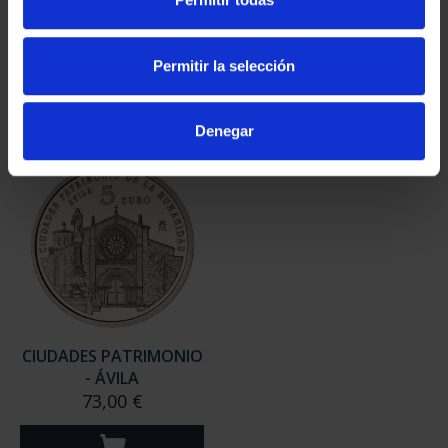
- CÓRDOBA
- BAEZA
73,00 €
73,00 €
Permitir la selección
Denegar
CIUDADES PATRIMONIO
- ÁVILA
73,00 €