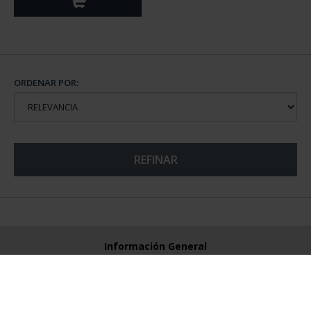
ORDENAR POR:
REFINAR
Información General
Contacto
Preguntas Frequentes (FAQs)
Aviso Legal