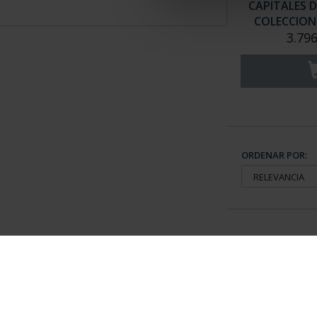
CAPITALES D
COLECCION 
3.796
ORDENAR POR:
Información General
Contacto
|
Preguntas Frequentes (FAQs)
|
Aviso Legal
|
Condicio