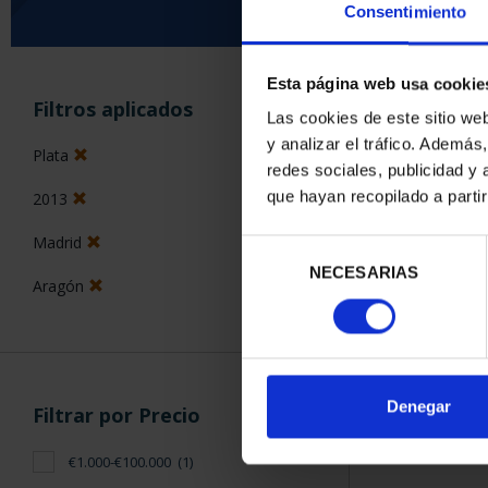
Consentimiento
Esta página web usa cookie
ORDENAR POR:
Filtros aplicados
Las cookies de este sitio we
y analizar el tráfico. Ademá
Plata
redes sociales, publicidad y
que hayan recopilado a parti
2013
1 Productos en
Madrid
Selección
NECESARIAS
de
Aragón
consentimiento
Denegar
Filtrar por Precio
€1.000-€100.000
(1)