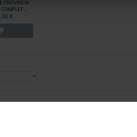
E PROVINCIA
COMPLET...
,00 €
nes Legales
|
|
Ayuda
|