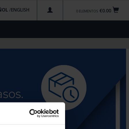
ÑOL
/
€0.00
0
ELEMENTOS