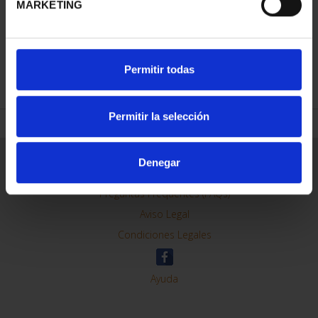
MARKETING
REFINAR
Permitir todas
Permitir la selección
Información General
Denegar
Contacto
Preguntas Frequentes (FAQs)
Aviso Legal
Condiciones Legales
Ayuda