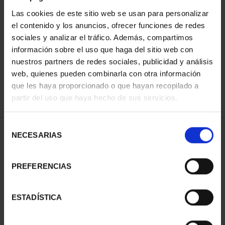
Las cookies de este sitio web se usan para personalizar
el contenido y los anuncios, ofrecer funciones de redes
ORDENAR POR:
sociales y analizar el tráfico. Además, compartimos
información sobre el uso que haga del sitio web con
nuestros partners de redes sociales, publicidad y análisis
web, quienes pueden combinarla con otra información
que les haya proporcionado o que hayan recopilado a
REFINAR
partir del uso que haya hecho de sus servicios.
Selección
1 Productos encontrados
NECESARIAS
de
consentimiento
PREFERENCIAS
ESTADÍSTICA