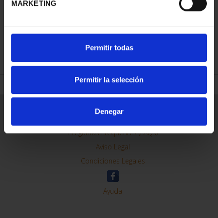
MARKETING
REFINAR
Permitir todas
Permitir la selección
Información General
Denegar
Contacto
Preguntas Frequentes (FAQs)
Aviso Legal
Condiciones Legales
Ayuda