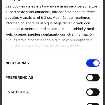
Las cookies de este sitio web se usan para personalizar
el contenido y los anuncios, ofrecer funciones de redes
ORDENAR POR:
sociales y analizar el tráfico. Además, compartimos
información sobre el uso que haga del sitio web con
nuestros partners de redes sociales, publicidad y análisis
web, quienes pueden combinarla con otra información
que les haya proporcionado o que hayan recopilado a
REFINAR
partir del uso que haya hecho de sus servicios.
Selección
1 Productos encontrados
NECESARIAS
de
consentimiento
PREFERENCIAS
ESTADÍSTICA