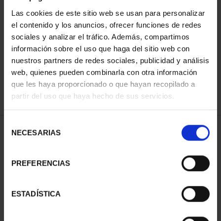
Las cookies de este sitio web se usan para personalizar
el contenido y los anuncios, ofrecer funciones de redes
ORDENAR POR:
sociales y analizar el tráfico. Además, compartimos
información sobre el uso que haga del sitio web con
nuestros partners de redes sociales, publicidad y análisis
web, quienes pueden combinarla con otra información
que les haya proporcionado o que hayan recopilado a
REFINAR
partir del uso que haya hecho de sus servicios.
Selección
1 Productos encontrados
NECESARIAS
de
consentimiento
PREFERENCIAS
ESTADÍSTICA