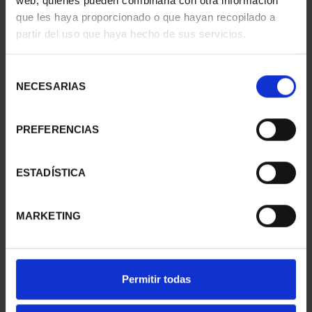
web, quienes pueden combinarla con otra información
que les haya proporcionado o que hayan recopilado a
partir del uso que haya hecho de sus servicios.
Selección
NECESARIAS
de
consentimiento
PREFERENCIAS
CIUDADES PATRIMONIO
CIUDADES PATRIMONIO
- ÁVILA
II - CUENCA
ESTADÍSTICA
73,00 €
73,00 €
MARKETING
Permitir todas