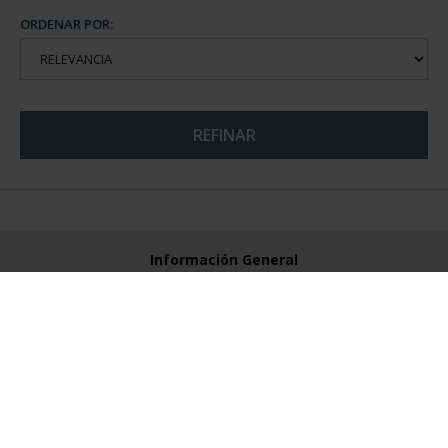
ORDENAR POR:
REFINAR
Información General
Contacto
Preguntas Frequentes (FAQs)
Aviso Legal
Condiciones Legales
Ayuda