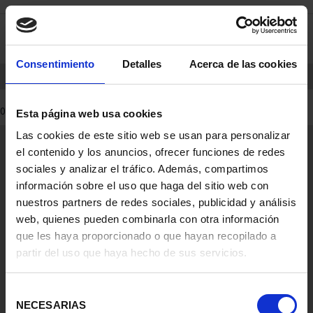
saltar
Saltar
0
al
al
contenido
men
de
Consentimiento
Detalles
Acerca de las cookies
navegacin
INICIO
PRODUCTOS
0 Productos encontrados
Esta página web usa cookies
Las cookies de este sitio web se usan para personalizar
Información General
el contenido y los anuncios, ofrecer funciones de redes
Contacto
sociales y analizar el tráfico. Además, compartimos
Preguntas Frequentes (FAQs)
información sobre el uso que haga del sitio web con
Aviso Legal
nuestros partners de redes sociales, publicidad y análisis
web, quienes pueden combinarla con otra información
Condiciones Legales
que les haya proporcionado o que hayan recopilado a
partir del uso que haya hecho de sus servicios.
Ayuda
Selección
NECESARIAS
de