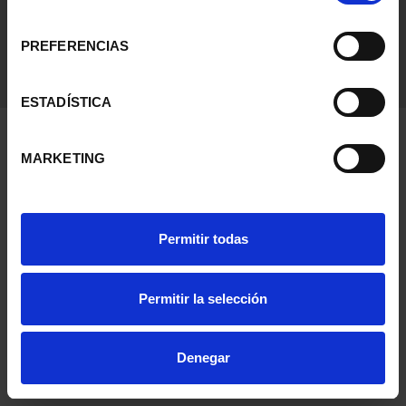
consentimiento
Información General
PREFERENCIAS
Contacto
Preguntas Frequentes (FAQs)
ESTADÍSTICA
Aviso Legal
Condiciones Legales
MARKETING
Ayuda
Permitir todas
Permitir la selección
Denegar