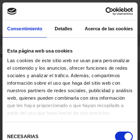
saltar
Saltar
0
al
al
contenido
men
Consentimiento
Detalles
Acerca de las cookies
de
navegacin
INICIO
PRODUCTOS
Esta página web usa cookies
Las cookies de este sitio web se usan para personalizar
el contenido y los anuncios, ofrecer funciones de redes
sociales y analizar el tráfico. Además, compartimos
información sobre el uso que haga del sitio web con
nuestros partners de redes sociales, publicidad y análisis
web, quienes pueden combinarla con otra información
que les haya proporcionado o que hayan recopilado a
partir del uso que haya hecho de sus servicios.
Selección
NECESARIAS
de
0 Productos encontrados