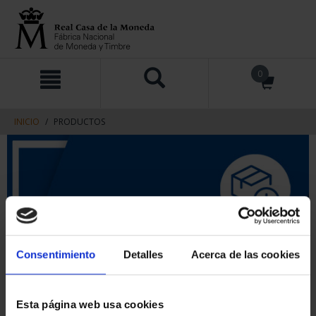
saltar
Saltar
0
al
al
contenido
men
de
navegacin
INICIO
PRODUCTOS
Consentimiento
Detalles
Acerca de las cookies
Esta página web usa cookies