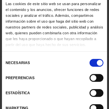
Las cookies de este sitio web se usan para personalizar
el contenido y los anuncios, ofrecer funciones de redes
sociales y analizar el tráfico. Además, compartimos
ORDENAR POR:
información sobre el uso que haga del sitio web con
nuestros partners de redes sociales, publicidad y análisis
web, quienes pueden combinarla con otra información
que les haya proporcionado o que hayan recopilado a
REFINAR
partir del uso que haya hecho de sus servicios.
Selección
NECESARIAS
de
1 Productos encontrados
consentimiento
PREFERENCIAS
ESTADÍSTICA
MARKETING